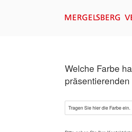
Zum
Inhalt
springen
MERGELSB
Welche Farbe hat
präsentierenden