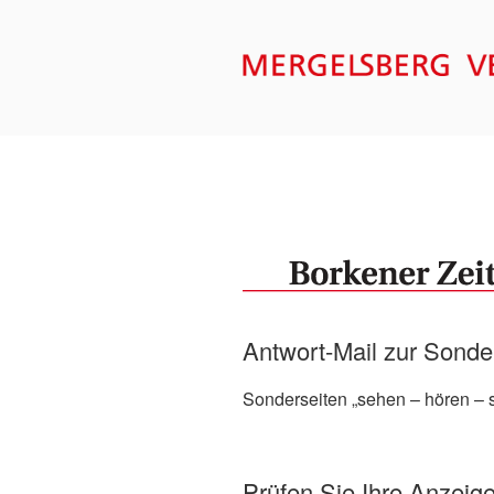
Zum
Inhalt
springen
MERGELSB
Antwort-Mail zur Sonde
Sonderseiten „sehen – hören –
Prüfen Sie Ihre Anzeig